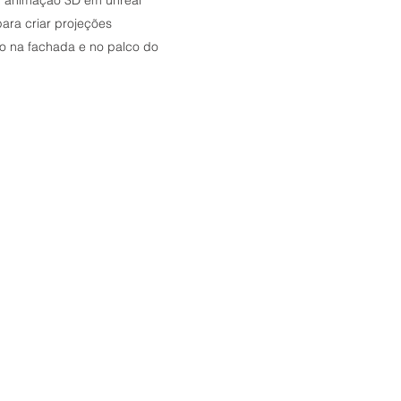
n, animação 3D em unreal
ara criar projeções
o na fachada e no palco do