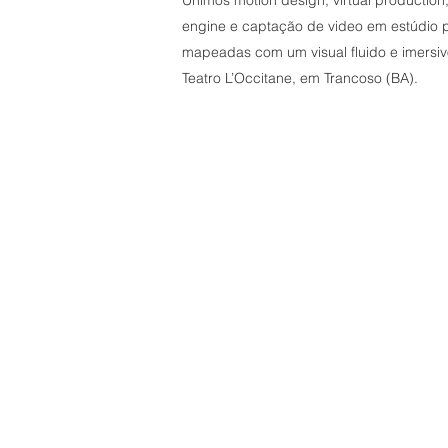
Unimos motion design, virtual productio
engine e captação de video em estúdio p
mapeadas com um visual fluido e imersiv
Teatro L’Occitane, em Trancoso (BA).