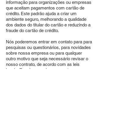
informação para organizações ou empresas
que aceitam pagamentos com cartão de
crédito. Este padrão ajuda a criar um
ambiente seguro, melhorando a qualidade
dos dados do titular do cartão e reduzindo a
fraude do cartão de crédito.
Nós poderemos entrar em contato para para
pesquisas ou questionários, para novidades
sobre nossa empresa ou para qualquer
outro motivo que seja necessário revisar o
nosso contrato, de acordo com as leis
locais. Para isso, poderemos entrar em
contato via e-mail, telefone e mensagens de
texto.
Usamos cookies no nosso site para ver
como você interage com ele. Ao aceitar,
você concorda com o uso de cookies.
Caso você não queira que mais que seja
possível para nós coletar as suas
informações pessoais, por favor nos envie
uma mensagem para
contato@mir.cx
.